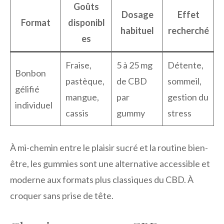
Goûts
Dosage
Effet
Format
disponibl
habituel
recherché
es
Fraise,
5 à 25 mg
Détente,
Bonbon
pastèque,
de CBD
sommeil,
gélifié
mangue,
par
gestion du
individuel
cassis
gummy
stress
À mi-chemin entre le plaisir sucré et la routine bien-
être, les gummies sont une alternative accessible et
moderne aux formats plus classiques du CBD. À
croquer sans prise de tête.