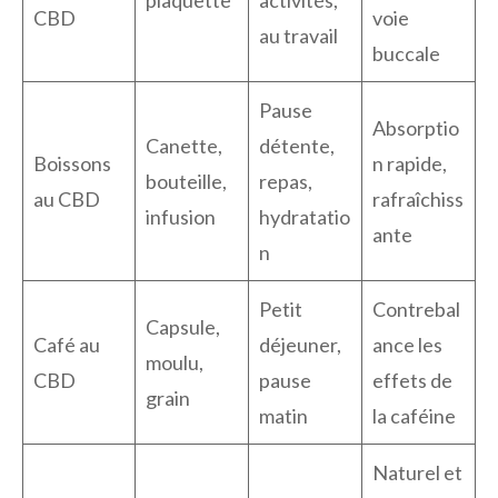
plaquette
activités,
CBD
voie
au travail
buccale
Pause
Absorptio
Canette,
détente,
Boissons
n rapide,
bouteille,
repas,
au CBD
rafraîchiss
infusion
hydratatio
ante
n
Petit
Contrebal
Capsule,
Café au
déjeuner,
ance les
moulu,
CBD
pause
effets de
grain
matin
la caféine
Naturel et