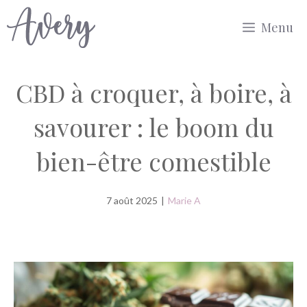
Aller
Menu
au
contenu
CBD à croquer, à boire, à
savourer : le boom du
bien-être comestible
7 août 2025
|
Marie A