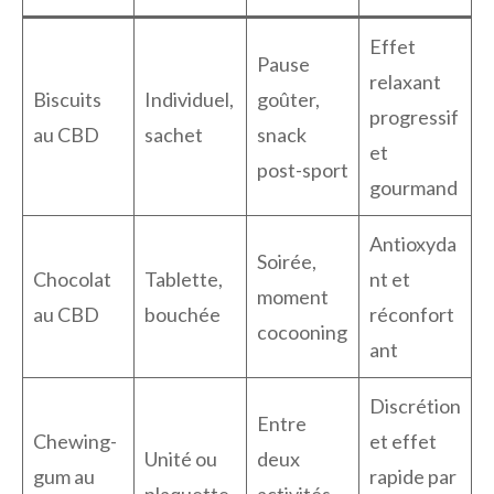
Effet
Pause
relaxant
Biscuits
Individuel,
goûter,
progressif
au CBD
sachet
snack
et
post-sport
gourmand
Antioxyda
Soirée,
Chocolat
Tablette,
nt et
moment
au CBD
bouchée
réconfort
cocooning
ant
Discrétion
Entre
Chewing-
et effet
Unité ou
deux
gum au
rapide par