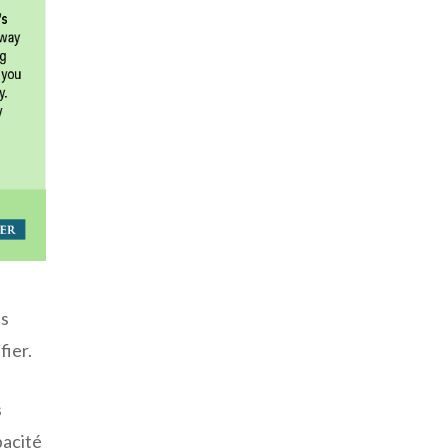
es
fier.
s
pacité