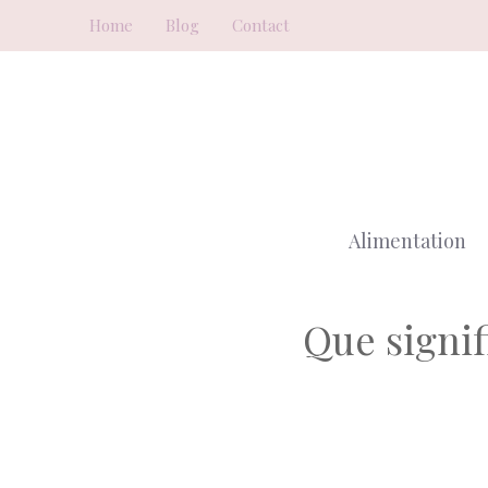
Aller
Home
Blog
Contact
au
contenu
Alimentation
Que signif