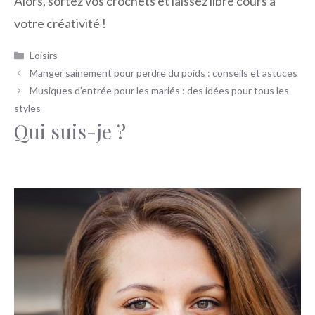
Alors, sortez vos crochets et laissez libre cours à
votre créativité !
Catégories
Loisirs
Manger sainement pour perdre du poids : conseils et astuces
Musiques d’entrée pour les mariés : des idées pour tous les
styles
Qui suis-je ?